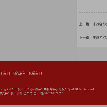
上一篇：
非遗名称
下一篇：
非遗名称
于我们
|
预约点单
|
联系我们
pyright © 2018 乳山市文化和旅游公共服务中心 版权所有 All Rights Reserved.
术支持：
乳山热线
备案号:
鲁ICP备2022008221号-1