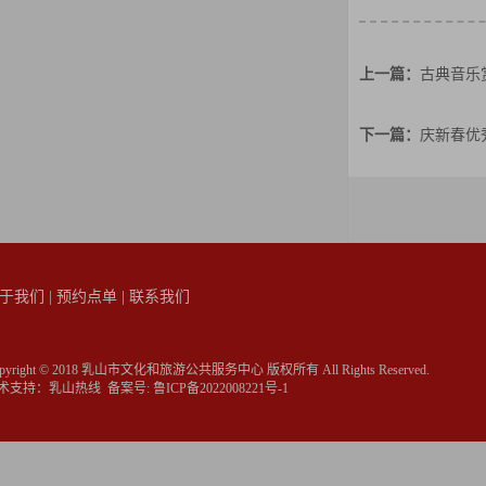
上一篇：
古典音乐
下一篇：
庆新春优
于我们
|
预约点单
|
联系我们
pyright © 2018 乳山市文化和旅游公共服务中心 版权所有 All Rights Reserved.
术支持：
乳山热线
备案号:
鲁ICP备2022008221号-1